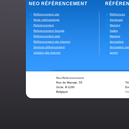
NEO RÉFÉRENCEMENT
RÉFÉRE
Référencement site
Références
Notre méthodologie
Seminaire
Referencement
Meeting
Referencement Google
Salles
Référencement web
Mariage
Référencement site internet
decoration
Services référencement
decoration ma
création site internet
senior
Neo-Referencement
Rue de Wansijn, 55
Té
Uccle
,
B-1180
Em
Belgique
ht