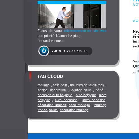
VO
AG
Faites de votre
référencement de site web
Neo
une priorité. N’attendez plus,
réf
demandez nous :
tec
rec
VOTRE DEVIS GRATUIT !
Vou
Que
...
l
TAG CLOUD
mariage
,
salle bain
,
meubles de jardin teck
,
senior
,
decoration
,
location salle
,
bébé
,
occasion auto belgique
,
auto belgique
,
moto
belgique
,
auto occasion
,
moto occasion
,
décoration maison
,
deco mariage
,
mariage
france
,
salles
,
decoration mariage